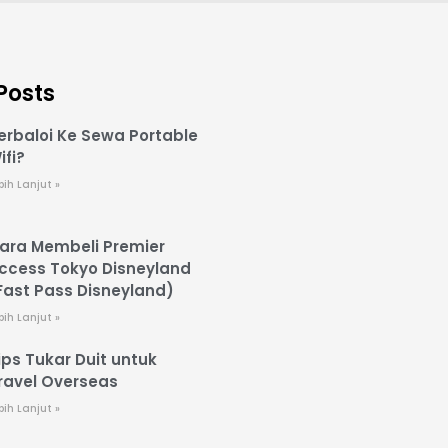
Posts
erbaloi Ke Sewa Portable
ifi?
bih Lanjut »
ara Membeli Premier
ccess Tokyo Disneyland
Fast Pass Disneyland)
bih Lanjut »
ips Tukar Duit untuk
ravel Overseas
bih Lanjut »