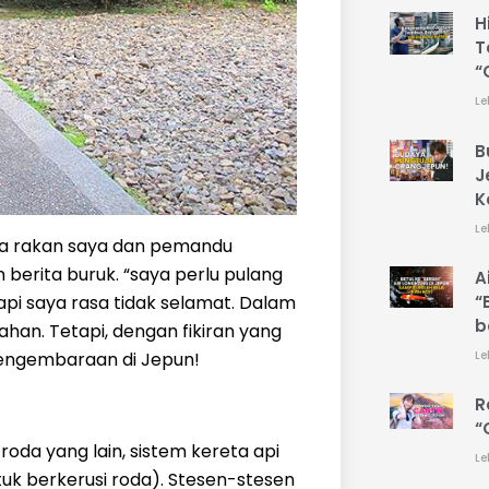
H
T
“
Le
B
J
K
Le
ila rakan saya dan pemandu
erita buruk. “saya perlu pulang
A
“
api saya rasa tidak selamat. Dalam
b
han. Tetapi, dengan fikiran yang
Le
 pengembaraan di Jepun!
R
“
oda yang lain, sistem kereta api
Le
k berkerusi roda). Stesen-stesen