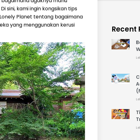
ya bagaimana agaknya mahu
 sini, kami ingin kongsikan tips
 Lonely Planet tentang bagaimana
reka yang menggunakan kerusi
Recent 
B
W
Le
C
A
(
Le
T
T
Le