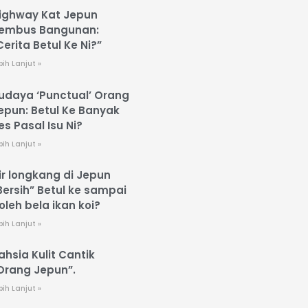
ighway Kat Jepun
embus Bangunan:
Cerita Betul Ke Ni?”
bih Lanjut »
udaya ‘Punctual’ Orang
epun: Betul Ke Banyak
es Pasal Isu Ni?
bih Lanjut »
ir longkang di Jepun
Bersih” Betul ke sampai
oleh bela ikan koi?
bih Lanjut »
ahsia Kulit Cantik
Orang Jepun”.
bih Lanjut »