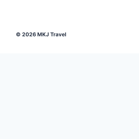
© 2026 MKJ Travel
Home
Toggle
Pakej Percutian
child
Toggle
Pakej Tokyo
menu
child
Tokyo 4 Hari 3 Malam @ Disneyland & Mt Fuji
menu
Tokyo 5 Hari 4 Malam @ Disneyland & Mt Fuji
Tokyo 6 Hari 5 Malam @ Disneyland & Mt Fuji
Toggle
Pakej Osaka
child
Osaka, Kobe & Kyoto 4 Hari 3 Malam @ Universal Studio