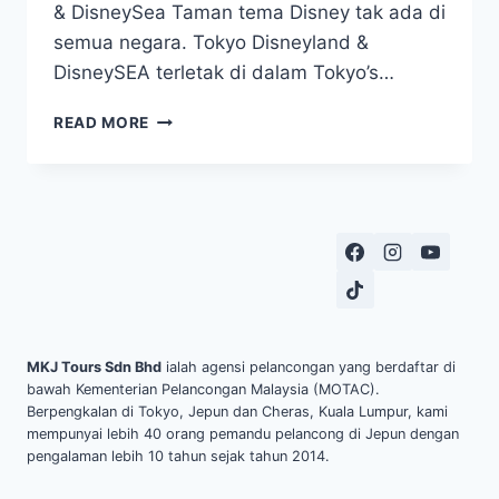
& DisneySea Taman tema Disney tak ada di
semua negara. Tokyo Disneyland &
DisneySEA terletak di dalam Tokyo’s…
TRAVEL
READ MORE
KE
JEPUN?
INI
10
TEMPAT
WAJIB
PERGI!
MKJ Tours Sdn Bhd
ialah agensi pelancongan yang berdaftar di
bawah Kementerian Pelancongan Malaysia (MOTAC).
Berpengkalan di Tokyo, Jepun dan Cheras, Kuala Lumpur, kami
mempunyai lebih 40 orang pemandu pelancong di Jepun dengan
pengalaman lebih 10 tahun sejak tahun 2014.