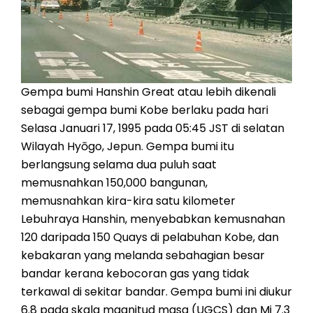
Gempa bumi Hanshin Great atau lebih dikenali
sebagai gempa bumi Kobe berlaku pada hari
Selasa Januari 17, 1995 pada 05:45 JST di selatan
Wilayah Hyōgo, Jepun. Gempa bumi itu
berlangsung selama dua puluh saat
memusnahkan 150,000 bangunan,
memusnahkan kira-kira satu kilometer
Lebuhraya Hanshin, menyebabkan kemusnahan
120 daripada 150 Quays di pelabuhan Kobe, dan
kebakaran yang melanda sebahagian besar
bandar kerana kebocoran gas yang tidak
terkawal di sekitar bandar. Gempa bumi ini diukur
6.8 pada skala magnitud masa (UGCS) dan Mj 7.3