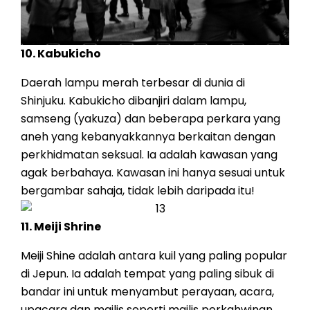
10. Kabukicho
Daerah lampu merah terbesar di dunia di
Shinjuku. Kabukicho dibanjiri dalam lampu,
samseng (yakuza) dan beberapa perkara yang
aneh yang kebanyakkannya berkaitan dengan
perkhidmatan seksual. Ia adalah kawasan yang
agak berbahaya. Kawasan ini hanya sesuai untuk
bergambar sahaja, tidak lebih daripada itu!
11. Meiji Shrine
Meiji Shine adalah antara kuil yang paling popular
di Jepun. Ia adalah tempat yang paling sibuk di
bandar ini untuk menyambut perayaan, acara,
upacara dan majlis seperti majlis perkahwinan.