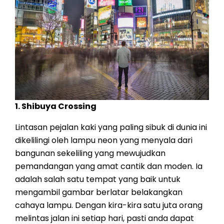
1. Shibuya Crossing
Lintasan pejalan kaki yang paling sibuk di dunia ini
dikelilingi oleh lampu neon yang menyala dari
bangunan sekeliling yang mewujudkan
pemandangan yang amat cantik dan moden. Ia
adalah salah satu tempat yang baik untuk
mengambil gambar berlatar belakangkan
cahaya lampu. Dengan kira-kira satu juta orang
melintas jalan ini setiap hari, pasti anda dapat