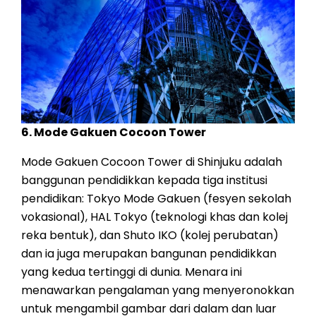
6. Mode Gakuen Cocoon Tower
Mode Gakuen Cocoon Tower di Shinjuku adalah
banggunan pendidikkan kepada tiga institusi
pendidikan: Tokyo Mode Gakuen (fesyen sekolah
vokasional), HAL Tokyo (teknologi khas dan kolej
reka bentuk), dan Shuto IKO (kolej perubatan)
dan ia juga merupakan bangunan pendidikkan
yang kedua tertinggi di dunia. Menara ini
menawarkan pengalaman yang menyeronokkan
untuk mengambil gambar dari dalam dan luar