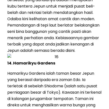
kubu tentera Jepun untuk menjadi pusat beli-
belah dan rekriasi telah mendatangkan hasil.
Odaiba kini kelihatan amat cantik dan moden.
Pemandangan di tepi laut berlatar belakangkan
seni bina banggunan yang cantik pasti akan
menarik perhatian anda. Kebiasaannya gambar
terbaik yang dapat anda jadikan kenangan di
Jepun adalah semasa berada disini.
14. Hamarikyu Gardens
Hamarikyu Gardens ialah taman besar Jepun
yang berasal daripada era zaman Edo. Ia
terletak di sebelah Shiodome (salah satu pusat
perniagaan besar di Tokyo). Kawasan ini terkenal
di kalangan jurugambar tempatan. Taman ini
direka untuk menghasilkan warna bunga yang