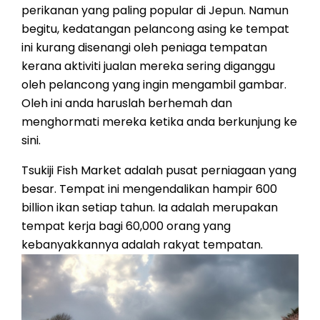
perikanan yang paling popular di Jepun. Namun
begitu, kedatangan pelancong asing ke tempat
ini kurang disenangi oleh peniaga tempatan
kerana aktiviti jualan mereka sering diganggu
oleh pelancong yang ingin mengambil gambar.
Oleh ini anda haruslah berhemah dan
menghormati mereka ketika anda berkunjung ke
sini.
Tsukiji Fish Market adalah pusat perniagaan yang
besar. Tempat ini mengendalikan hampir 600
billion ikan setiap tahun. Ia adalah merupakan
tempat kerja bagi 60,000 orang yang
kebanyakkannya adalah rakyat tempatan.