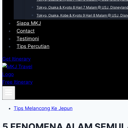
Tokyo, Osaka & Kyoto 8 Hari 7 Malam @ USJ, Disneyland 
Tokyo, Osaka, Kobe & Kyoto 9 Hari 8 Malam @ USJ, Disne
Siapa MKJ
Contact
Testimoni
Tips Percutian
Get Itinerary
Free Itinerary
Tips Melancong Ke Jepun
5 FENOMENA ALAM SEMULA