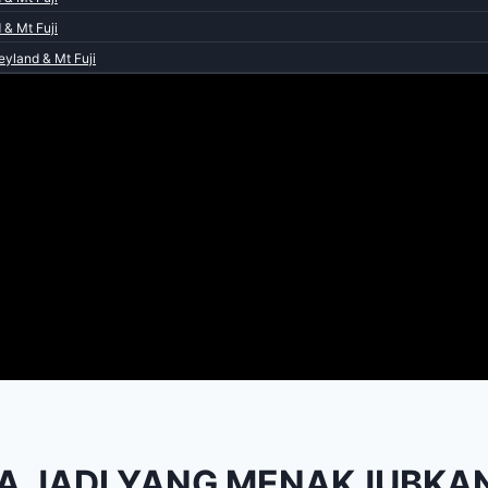
& Mt Fuji
yland & Mt Fuji
 JADI YANG MENAKJUBKAN 