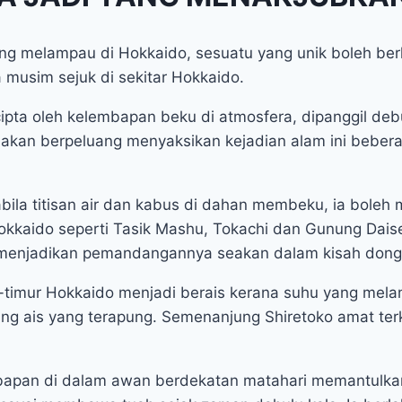
ng melampau di Hokkaido, sesuatu yang unik boleh ber
 musim sejuk di sekitar Hokkaido.
rcipta oleh kelembapan beku di atmosfera, dipanggil deb
a akan berpeluang menyaksikan kejadian alam ini bebe
bila titisan air dan kabus di dahan membeku, ia boleh 
Hokkaido seperti Tasik Mashu, Tokachi dan Gunung Daise
s menjadikan pemandangannya seakan dalam kisah dong
-timur Hokkaido menjadi berais kerana suhu yang melam
ling ais yang terapung. Semenanjung Shiretoko amat t
bapan di dalam awan berdekatan matahari memantulka