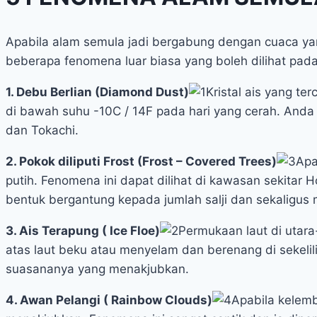
Apabila alam semula jadi bergabung dengan cuaca ya
beberapa fenomena luar biasa yang boleh dilihat pada
1. Debu Berlian (Diamond Dust)
Kristal ais yang te
di bawah suhu -10C / 14F pada hari yang cerah. And
dan Tokachi.
2. Pokok diliputi Frost (Frost – Covered Trees)
Apa
putih. Fenomena ini dapat dilihat di kawasan sekitar 
bentuk bergantung kepada jumlah salji dan sekaligu
3. Ais Terapung ( Ice Floe)
Permukaan laut di utara
atas laut beku atau menyelam dan berenang di sekeli
suasananya yang menakjubkan.
4. Awan Pelangi ( Rainbow Clouds)
Apabila kelem