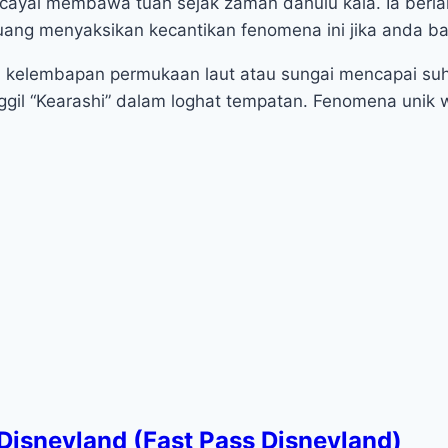
cayai membawa tuah sejak zaman dahulu kala. Ia berlak
luang menyaksikan kecantikan fenomena ini jika anda ba
 kelembapan permukaan laut atau sungai mencapai suhu
nggil “Kearashi” dalam loghat tempatan. Fenomena unik w
isneyland (Fast Pass Disneyland)