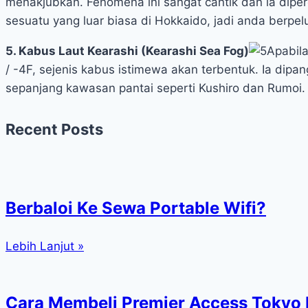
menakjubkan. Fenomena ini sangat cantik dan ia diper
sesuatu yang luar biasa di Hokkaido, jadi anda berpe
5. Kabus Laut Kearashi (Kearashi Sea Fog)
Apabila
/ -4F, sejenis kabus istimewa akan terbentuk. Ia dipa
sepanjang kawasan pantai seperti Kushiro dan Rumoi.
Recent Posts
Berbaloi Ke Sewa Portable Wifi?
Lebih Lanjut »
Cara Membeli Premier Access Tokyo D