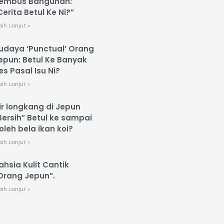
embus Bangunan:
Cerita Betul Ke Ni?”
bih Lanjut »
udaya ‘Punctual’ Orang
epun: Betul Ke Banyak
es Pasal Isu Ni?
bih Lanjut »
ir longkang di Jepun
Bersih” Betul ke sampai
oleh bela ikan koi?
bih Lanjut »
ahsia Kulit Cantik
Orang Jepun”.
bih Lanjut »