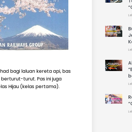
T
“
Le
B
J
K
Le
A
“
had bagi laluan kereta api, bas
b
 berturut-turut. Pas ini juga
Le
las Hijau (kelas pertama).
R
“
Le