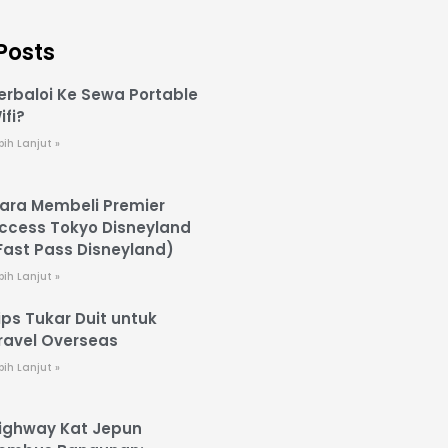
Posts
erbaloi Ke Sewa Portable
ifi?
bih Lanjut »
ara Membeli Premier
ccess Tokyo Disneyland
Fast Pass Disneyland)
bih Lanjut »
ips Tukar Duit untuk
ravel Overseas
bih Lanjut »
ighway Kat Jepun