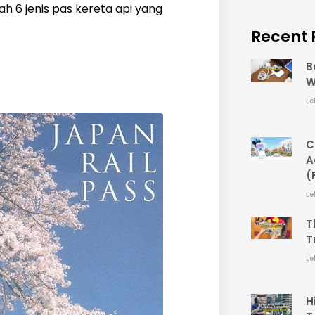
 6 jenis pas kereta api yang
Recent 
B
W
Le
C
A
(
Le
T
T
Le
H