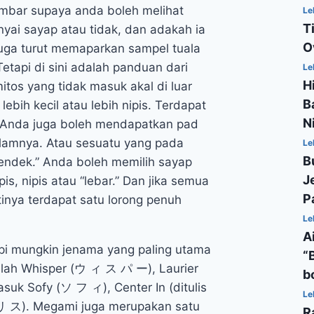
bar supaya anda boleh melihat
Le
T
yai sayap atau tidak, dan adakah ia
O
 juga turut memaparkan sampel tuala
etapi di sini adalah panduan dari
Le
H
tos yang tidak masuk akal di luar
B
ih kecil atau lebih nipis. Terdapat
N
xi. Anda juga boleh mendapatkan pad
alamnya. Atau sesuatu yang pada
Le
B
pendek.” Anda boleh memilih sayap
J
is, nipis atau “lebar.” Dan jika semua
P
tinya terdapat satu lorong penuh
Le
A
tapi mungkin jenama yang paling utama
“
lah Whisper (ウ ィ ス パ ー), Laurier
b
k Sofy (ソ フ ィ), Center In (ditulis
Le
 リ ス). Megami juga merupakan satu
R