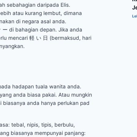
ah sebahagian daripada Elis.
J
lebih atau kurang lembut, dimana
Le
nakan di negara asal anda.
 ー di bahagian depan. Jika anda
erlu mencari 軽 い 日 (bermaksud, hari
anyangkan.
 pada hadapan tuala wanita anda.
 yang anda biasa pakai. Atau mungkin
di biasanya anda hanya perlukan pad
: tebal, nipis, tipis, berbulu,
n yang biasanya mempunyai panjang: