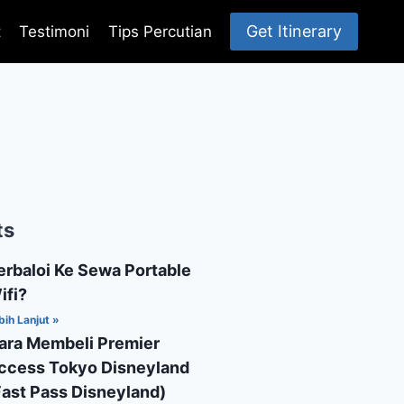
Get Itinerary
t
Testimoni
Tips Percutian
ts
erbaloi Ke Sewa Portable
ifi?
bih Lanjut »
ara Membeli Premier
ccess Tokyo Disneyland
Fast Pass Disneyland)