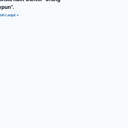
epun”.
bih Lanjut »