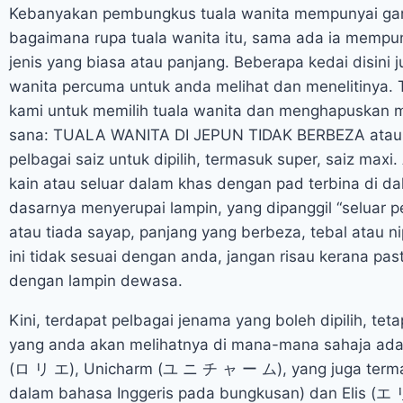
Kebanyakan pembungkus tuala wanita mempunyai gam
bagaimana rupa tuala wanita itu, sama ada ia mempun
jenis yang biasa atau panjang. Beberapa kedai disini
wanita percuma untuk anda melihat dan menelitinya. T
kami untuk memilih tuala wanita dan menghapuskan mi
sana: TUALA WANITA DI JEPUN TIDAK BERBEZA atau leb
pelbagai saiz untuk dipilih, termasuk super, saiz ma
kain atau seluar dalam khas dengan pad terbina di d
dasarnya menyerupai lampin, yang dipanggil “seluar 
atau tiada sayap, panjang yang berbeza, tebal atau nip
ini tidak sesuai dengan anda, jangan risau kerana pas
dengan lampin dewasa.
Kini, terdapat pelbagai jenama yang boleh dipilih, te
yang anda akan melihatnya di mana-mana sahaja ada
(ロ リ エ), Unicharm (ユ ニ チ ャ ー ム), yang juga termasu
dalam bahasa Inggeris pada bungkusan) dan Elis (エ