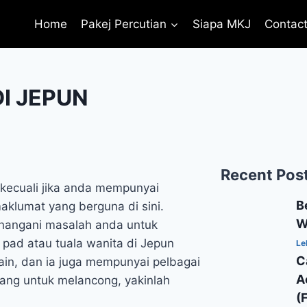
Home
Pakej Percutian
Siapa MKJ
Contac
I JEPUN
Recent Pos
, kecuali jika anda mempunyai
B
klumat yang berguna di sini.
W
enangani masalah anda untuk
 pad atau tuala wanita di Jepun
Le
C
lain, dan ia juga mempunyai pelbagai
A
tang untuk melancong, yakinlah
(