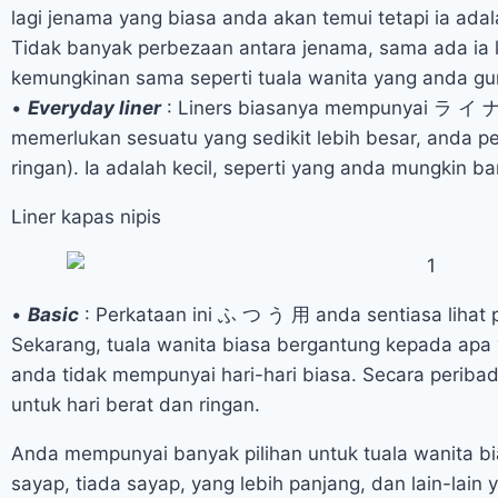
lagi jenama yang biasa anda akan temui tetapi ia adal
Tidak banyak perbezaan antara jenama, sama ada ia 
kemungkinan sama seperti tuala wanita yang anda gu
•
Everyday liner
: Liners biasanya mempunyai ラ イ ナ
memerlukan sesuatu yang sedikit lebih besar, anda p
ringan). Ia adalah kecil, seperti yang anda mungkin b
Liner kapas nipis
•
Basic
: Perkataan ini ふ つ う 用 anda sentiasa lihat
Sekarang, tuala wanita biasa bergantung kepada apa
anda tidak mempunyai hari-hari biasa. Secara periba
untuk hari berat dan ringan.
Anda mempunyai banyak pilihan untuk tuala wanita biasa
sayap, tiada sayap, yang lebih panjang, dan lain-lai