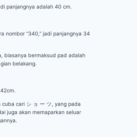
adi panjangnya adalah 40 cm.
ra nombor “340,” jadi panjangnya 34
a, biasanya bermaksud pad adalah
agian belakang.
 42cm.
eh cuba cari シ ョ ー ツ, yang pada
dai juga akan memaparkan seluar
gannya.