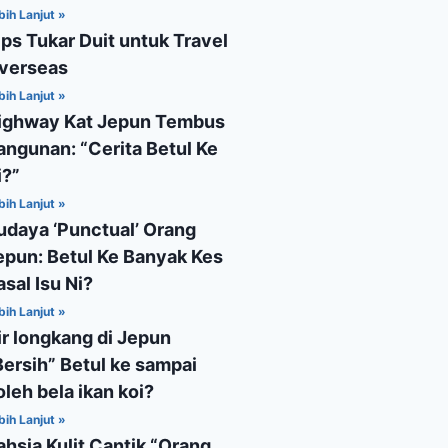
bih Lanjut »
ips Tukar Duit untuk Travel
verseas
bih Lanjut »
ighway Kat Jepun Tembus
angunan: “Cerita Betul Ke
i?”
bih Lanjut »
udaya ‘Punctual’ Orang
epun: Betul Ke Banyak Kes
asal Isu Ni?
bih Lanjut »
ir longkang di Jepun
Bersih” Betul ke sampai
oleh bela ikan koi?
bih Lanjut »
ahsia Kulit Cantik “Orang