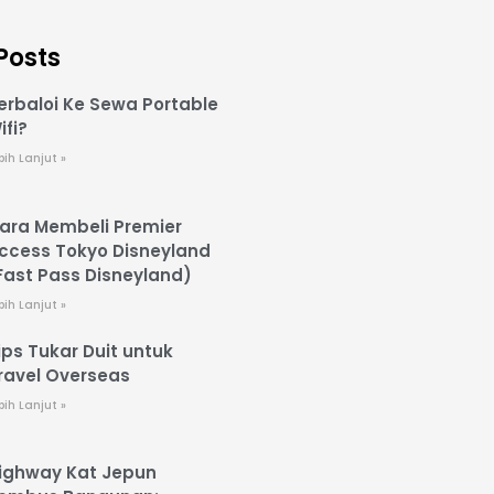
Posts
erbaloi Ke Sewa Portable
ifi?
bih Lanjut »
ara Membeli Premier
ccess Tokyo Disneyland
Fast Pass Disneyland)
bih Lanjut »
ips Tukar Duit untuk
ravel Overseas
bih Lanjut »
ighway Kat Jepun