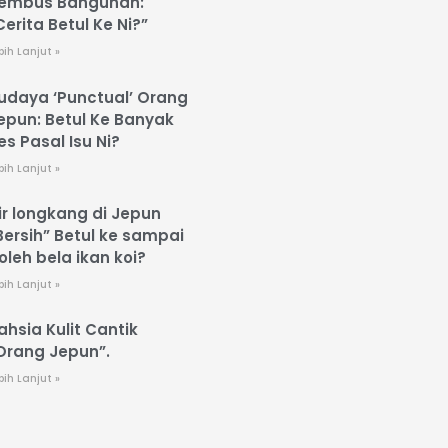
embus Bangunan:
Cerita Betul Ke Ni?”
bih Lanjut »
udaya ‘Punctual’ Orang
epun: Betul Ke Banyak
es Pasal Isu Ni?
bih Lanjut »
ir longkang di Jepun
Bersih” Betul ke sampai
oleh bela ikan koi?
bih Lanjut »
ahsia Kulit Cantik
Orang Jepun”.
bih Lanjut »