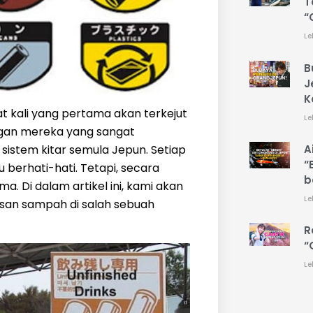
T
“
Le
B
J
K
 kali yang pertama akan terkejut
Le
gan mereka yang sangat
sistem kitar semula Jepun. Setiap
A
“
 berhati-hati. Tetapi, secara
b
 Di dalam artikel ini, kami akan
Le
an sampah di salah sebuah
R
“
Le