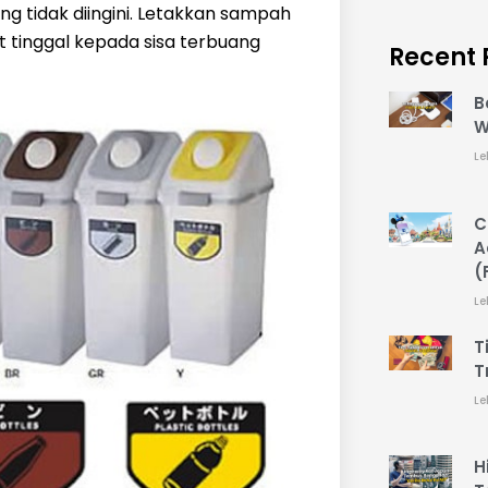
g tidak diingini. Letakkan sampah
 tinggal kepada sisa terbuang
Recent 
B
W
Le
C
A
(
Le
T
T
Le
H