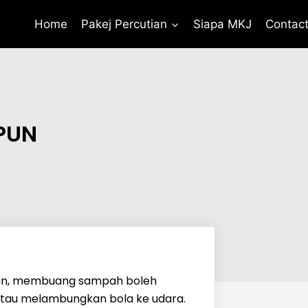
Home
Pakej Percutian
Siapa MKJ
Contac
PUN
epun, membuang sampah boleh
atau melambungkan bola ke udara.