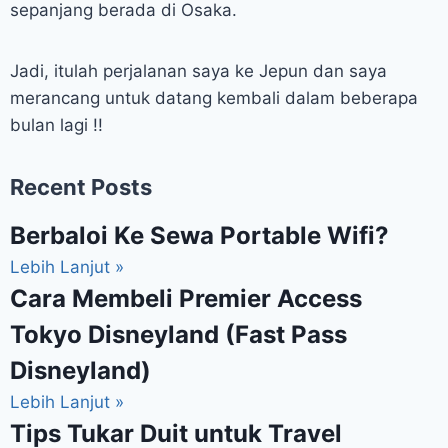
sepanjang berada di Osaka.
Jadi, itulah perjalanan saya ke Jepun dan saya
merancang untuk datang kembali dalam beberapa
bulan lagi !!
Recent Posts
Berbaloi Ke Sewa Portable Wifi?
Lebih Lanjut »
Cara Membeli Premier Access
Tokyo Disneyland (Fast Pass
Disneyland)
Lebih Lanjut »
Tips Tukar Duit untuk Travel