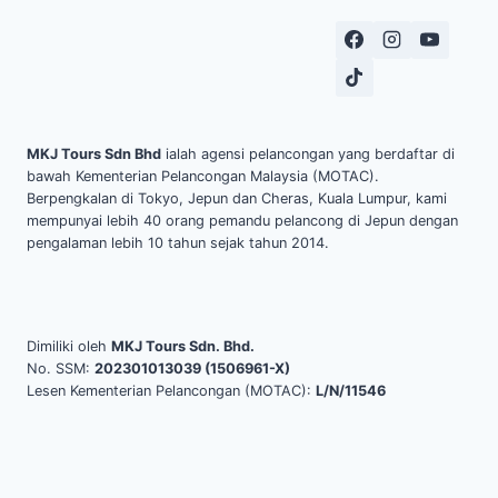
MKJ Tours Sdn Bhd
ialah agensi pelancongan yang berdaftar di
bawah Kementerian Pelancongan Malaysia (MOTAC).
Berpengkalan di Tokyo, Jepun dan Cheras, Kuala Lumpur, kami
mempunyai lebih 40 orang pemandu pelancong di Jepun dengan
pengalaman lebih 10 tahun sejak tahun 2014.
Dimiliki oleh
MKJ Tours Sdn. Bhd.
No. SSM:
202301013039 (1506961-X)
Lesen Kementerian Pelancongan (MOTAC):
L/N/11546