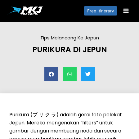
Free Itinerary
Tips Melancong Ke Jepun
PURIKURA DI JEPUN
Purikura (プ リ ク ラ) adalah gerai foto pelekat
Jepun. Mereka mengenakan “filters” untuk
gambar dengan membuang noda dan secara
amnya membuatkan gambar lebih menarik.