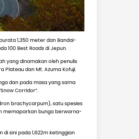
urata 1,350 meter dan Bandai-
ada 100 Best Roads di Jepun.
dah yang dinamakan oleh penulis
ra Plateau dan Mt. Azuma Kofuji.
unga dan pada masa yang sama
Snow Corridor”.
on brachycarpum), satu spesies
ain memaparkan bunga berwarna-
i sini pada 1,622m ketinggian