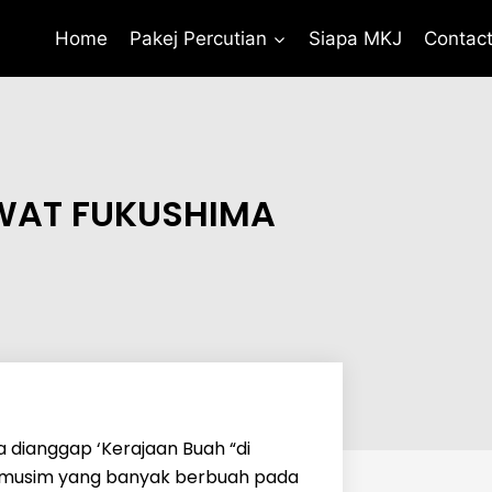
Home
Pakej Percutian
Siapa MKJ
Contac
WAT FUKUSHIMA
a dianggap ‘Kerajaan Buah “di
rmusim yang banyak berbuah pada