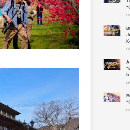
T
“
Le
B
J
K
Le
A
“
b
Le
R
“
Le