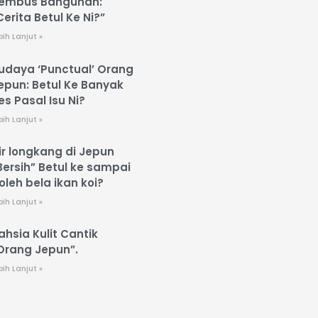
embus Bangunan:
Cerita Betul Ke Ni?”
bih Lanjut »
udaya ‘Punctual’ Orang
epun: Betul Ke Banyak
es Pasal Isu Ni?
bih Lanjut »
ir longkang di Jepun
Bersih” Betul ke sampai
oleh bela ikan koi?
bih Lanjut »
ahsia Kulit Cantik
Orang Jepun”.
bih Lanjut »