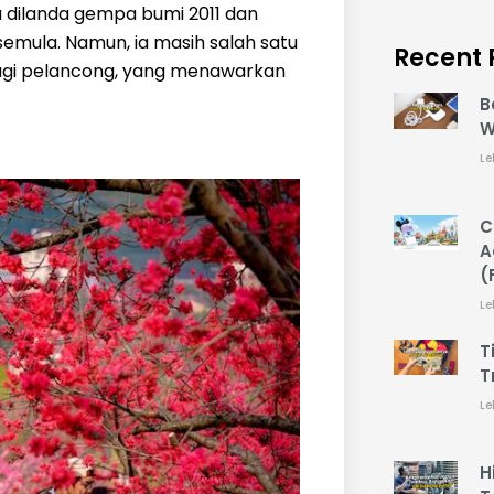
u dilanda gempa bumi 2011 dan
h semula. Namun, ia masih salah satu
Recent 
bagi pelancong, yang menawarkan
B
W
Le
C
A
(
Le
T
T
Le
H