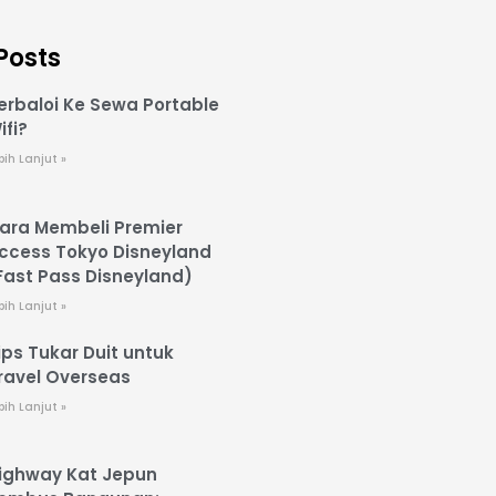
Posts
erbaloi Ke Sewa Portable
ifi?
bih Lanjut »
ara Membeli Premier
ccess Tokyo Disneyland
Fast Pass Disneyland)
bih Lanjut »
ips Tukar Duit untuk
ravel Overseas
bih Lanjut »
ighway Kat Jepun