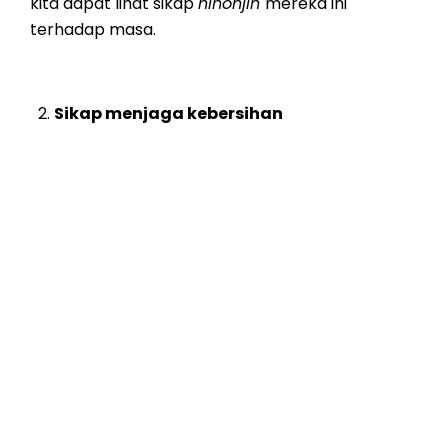
kita dapat lihat sikap
nihonjin
mereka ini
terhadap masa.
Sikap menjaga kebersihan