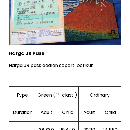
Harga JR Pass
Harga JR pass adalah seperti berikut
st
Type:
Green ( 1
class )
Ordinary
Duration
Adult
Child
Adult
Child
38,880
19,440
29,110
14,550