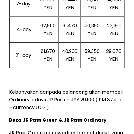
7-day
YEN
YEN
YEN
YEN
62,950
31,470
46,390
23,190
14-day
YEN
YEN
YEN
YEN
81,870
40,930
59,350
29,670
21-day
YEN
YEN
YEN
YEN
Kebanyakan daripada pelancong akan membeli
Ordinary 7 days JR Pass = JPY 29,100 ( RM 874.17
– currency 0.03 )
Beza JR Pass Green & JR Pass Ordinary
JR Pass Green menawarkan tempat duduk yang