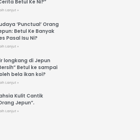
Cerita Betul Ke Ni?”
bih Lanjut »
udaya ‘Punctual’ Orang
epun: Betul Ke Banyak
es Pasal Isu Ni?
bih Lanjut »
ir longkang di Jepun
Bersih” Betul ke sampai
oleh bela ikan koi?
bih Lanjut »
ahsia Kulit Cantik
Orang Jepun”.
bih Lanjut »