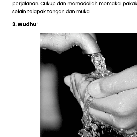
perjalanan. Cukup dan memadailah memakai paka
selain telapak tangan dan muka.
3. Wudhu’