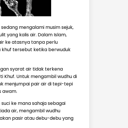
g sedang mengalami musim sejuk,
it yang kalis air. Dalam Islam,
r ke atasnya tanpa perlu
khuf tersebut ketika berwuduk
ngan syarat air tidak terkena
rti Khuf. Untuk mengambil wudhu di
 menjumpai pair air di tepi-tepi
as awam.
ng suci ke mana sahaja sebagai
tiada air, mengambil wudhu
kan pasir atau debu-debu yang