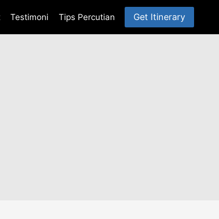
Get Itinerary
t
Testimoni
Tips Percutian