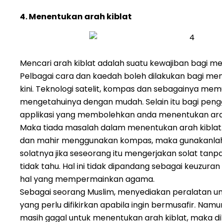
4. Menentukan arah kiblat
Mencari arah kiblat adalah suatu kewajiban bagi m
Pelbagai cara dan kaedah boleh dilakukan bagi me
kini. Teknologi satelit, kompas dan sebagainya mem
mengetahuinya dengan mudah. Selain itu bagi pen
applikasi yang membolehkan anda menentukan arah
Maka tiada masalah dalam menentukan arah kiblat.
dan mahir menggunakan kompas, maka gunakanlah 
solatnya jika seseorang itu mengerjakan solat tan
tidak tahu. Hal ini tidak dipandang sebagai keuzura
hal yang mempermainkan agama.
Sebagai seorang Muslim, menyediakan peralatan un
yang perlu difikirkan apabila ingin bermusafir. Nam
masih gagal untuk menentukan arah kiblat, maka 