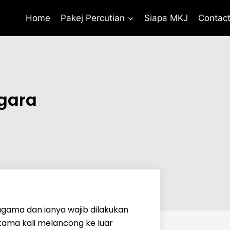
Home
Pakej Percutian
Siapa MKJ
Contac
egara
agama dan ianya wajib dilakukan
tama kali melancong ke luar