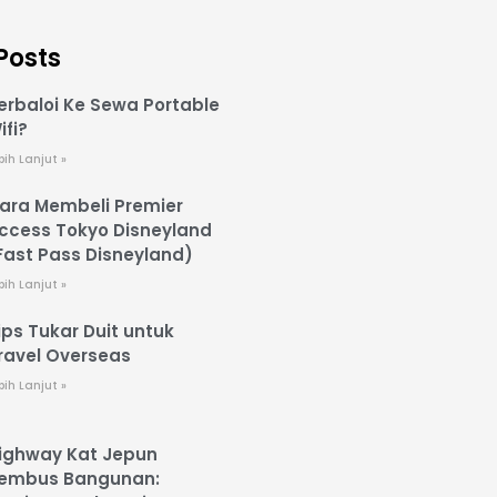
Posts
erbaloi Ke Sewa Portable
ifi?
bih Lanjut »
ara Membeli Premier
ccess Tokyo Disneyland
Fast Pass Disneyland)
bih Lanjut »
ips Tukar Duit untuk
ravel Overseas
bih Lanjut »
ighway Kat Jepun
embus Bangunan: