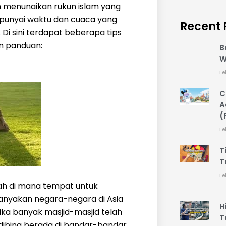
n menunaikan rukun islam yang
mpunyai waktu dan cuaca yang
Recent 
 Di sini terdapat beberapa tips
an panduan:
B
W
Le
C
A
(
Le
T
T
Le
lah di mana tempat untuk
banyakan negara-negara di Asia
H
ka banyak masjid-masjid telah
T
 dibina berada di bandar-bandar